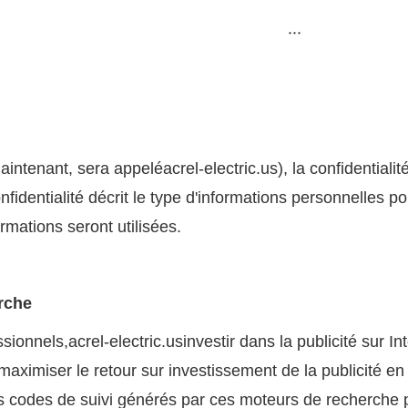
···
maintenant, sera appelé
acrel-electric.us
), la confidentiali
fidentialité décrit le type d'informations personnelles p
rmations seront utilisées.
rche
sionnels,
acrel-electric.us
investir dans la publicité sur I
aximiser le retour sur investissement de la publicité en 
s codes de suivi générés par ces moteurs de recherche p