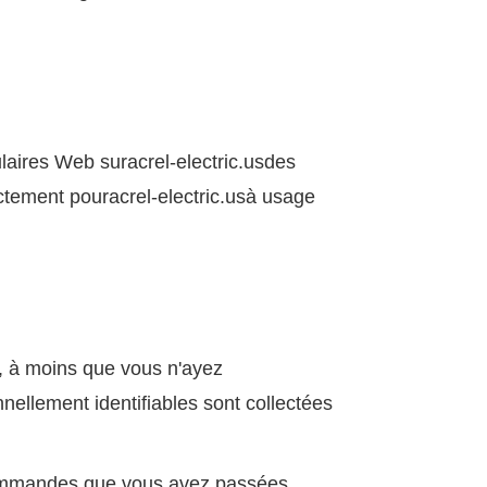
ulaires Web sur
acrel-electric.us
des
ictement pour
acrel-electric.us
à usage
s, à moins que vous n'ayez
nellement identifiables sont collectées
 commandes que vous avez passées.