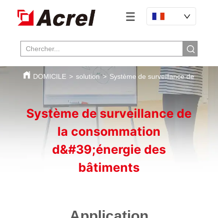
DOMICILE
>
solution
>
Système de surveillance de la co
Système de surveillance de
la consommation
d&#39;énergie des
bâtiments