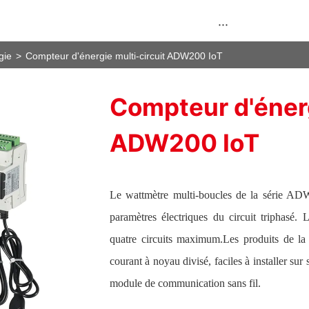
···
gie
>
Compteur d'énergie multi-circuit ADW200 IoT
Compteur d'énerg
ADW200 IoT