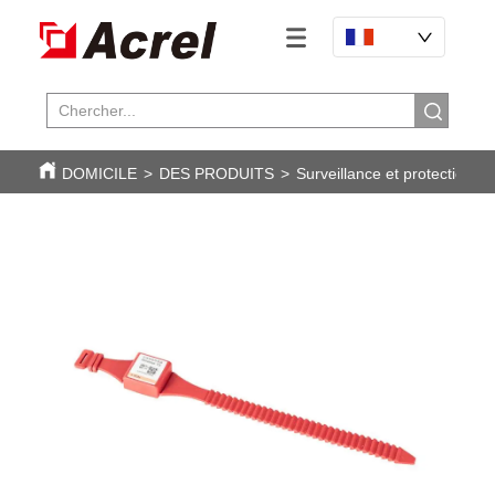
DOMICILE
>
DES PRODUITS
>
Surveillance et protection de