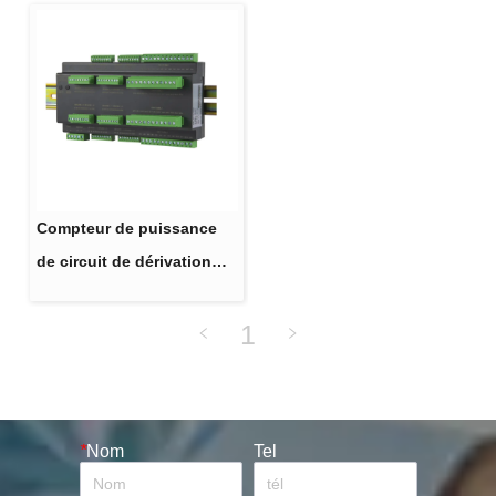
données
Compteur de puissance
de circuit de dérivation
AMC16Z-FAK48 BCPM
1
*
Nom
Tel